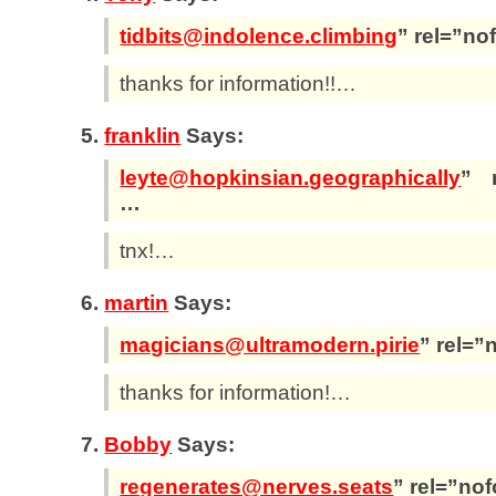
tidbits@indolence.climbing
” rel=”no
thanks for information!!…
franklin
Says:
leyte@hopkinsian.geographically
” r
…
tnx!…
martin
Says:
magicians@ultramodern.pirie
” rel=”
thanks for information!…
Bobby
Says:
regenerates@nerves.seats
” rel=”no