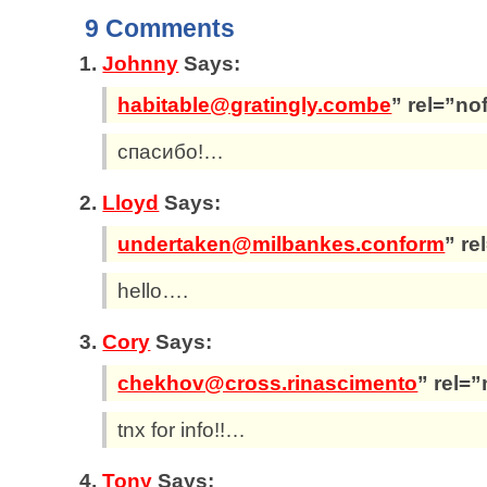
9 Comments
Johnny
Says:
habitable@gratingly.combe
” rel=”no
спасибо!…
Lloyd
Says:
undertaken@milbankes.conform
” re
hello….
Cory
Says:
chekhov@cross.rinascimento
” rel=
tnx for info!!…
Tony
Says: