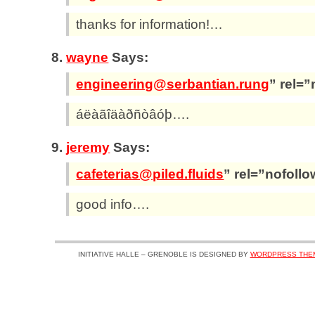
thanks for information!…
wayne
Says:
engineering@serbantian.rung
” rel=
áëàãîäàðñòâóþ….
jeremy
Says:
cafeterias@piled.fluids
” rel=”nofoll
good info….
INITIATIVE HALLE – GRENOBLE IS DESIGNED BY
WORDPRESS THE